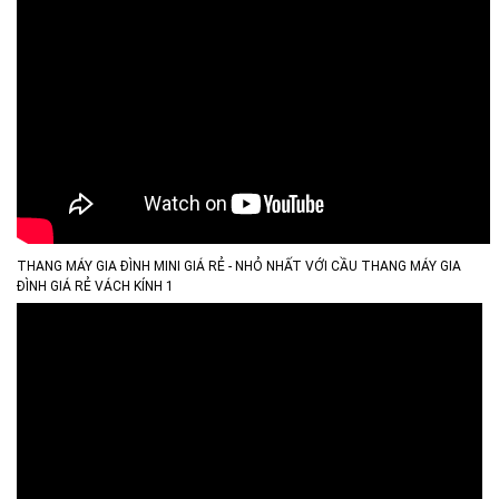
THANG MÁY GIA ĐÌNH MINI GIÁ RẺ - NHỎ NHẤT VỚI CẦU THANG MÁY GIA
ĐÌNH GIÁ RẺ VÁCH KÍNH 1