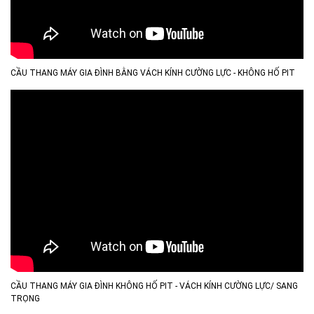
CẦU THANG MÁY GIA ĐÌNH BẰNG VÁCH KÍNH CƯỜNG LỰC - KHÔNG HỐ PIT
CẦU THANG MÁY GIA ĐÌNH KHÔNG HỐ PIT - VÁCH KÍNH CƯỜNG LỰC/ SANG
TRỌNG