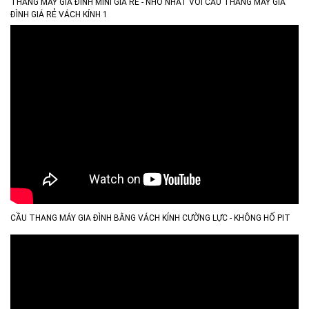
THANG MÁY GIA ĐÌNH MINI GIÁ RẺ - NHỎ NHẤT VỚI CẦU THANG MÁY GIA
ĐÌNH GIÁ RẺ VÁCH KÍNH 1
CẦU THANG MÁY GIA ĐÌNH BẰNG VÁCH KÍNH CƯỜNG LỰC - KHÔNG HỐ PIT