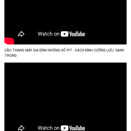
CẦU THANG MÁY GIA ĐÌNH KHÔNG HỐ PIT - VÁCH KÍNH CƯỜNG LỰC/ SANG
TRỌNG