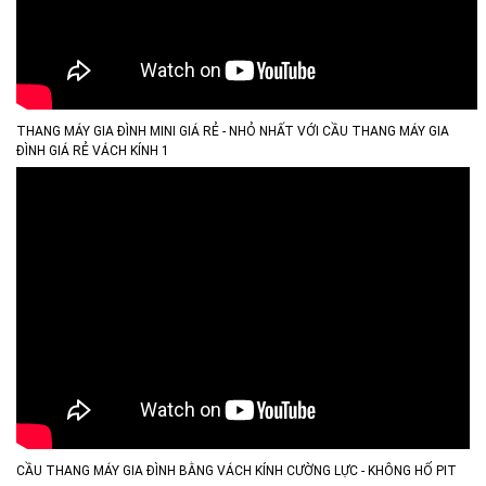
THANG MÁY GIA ĐÌNH MINI GIÁ RẺ - NHỎ NHẤT VỚI CẦU THANG MÁY GIA
ĐÌNH GIÁ RẺ VÁCH KÍNH 1
CẦU THANG MÁY GIA ĐÌNH BẰNG VÁCH KÍNH CƯỜNG LỰC - KHÔNG HỐ PIT