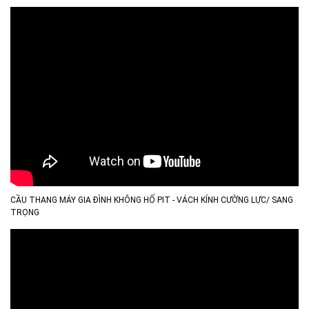
CẦU THANG MÁY GIA ĐÌNH KHÔNG HỐ PIT - VÁCH KÍNH CƯỜNG LỰC/ SANG
TRỌNG