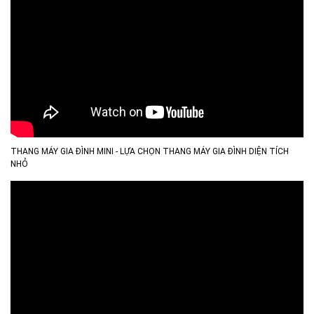
THANG MÁY GIA ĐÌNH MINI - LỰA CHỌN THANG MÁY GIA ĐÌNH DIỆN TÍCH
NHỎ