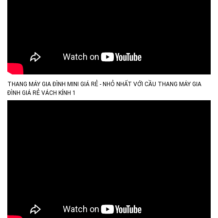
THANG MÁY GIA ĐÌNH MINI GIÁ RẺ - NHỎ NHẤT VỚI CẦU THANG MÁY GIA
ĐÌNH GIÁ RẺ VÁCH KÍNH 1