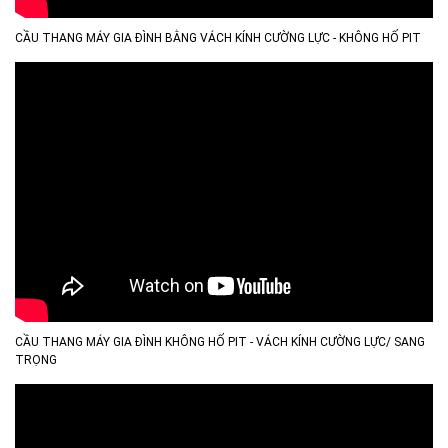
CẦU THANG MÁY GIA ĐÌNH BẰNG VÁCH KÍNH CƯỜNG LỰC - KHÔNG HỐ PIT
CẦU THANG MÁY GIA ĐÌNH KHÔNG HỐ PIT - VÁCH KÍNH CƯỜNG LỰC/ SANG
TRỌNG