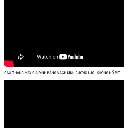
CẦU THANG MÁY GIA ĐÌNH BẰNG VÁCH KÍNH CƯỜNG LỰC - KHÔNG HỐ PIT