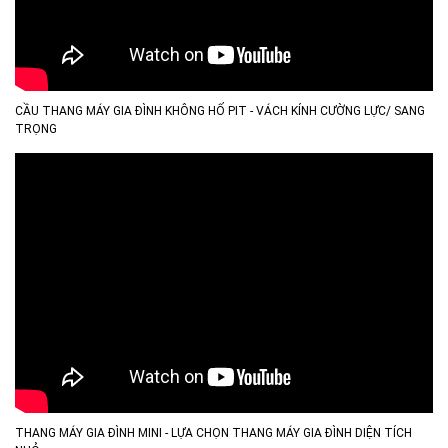
CẦU THANG MÁY GIA ĐÌNH KHÔNG HỐ PIT - VÁCH KÍNH CƯỜNG LỰC/ SANG
TRỌNG
THANG MÁY GIA ĐÌNH MINI - LỰA CHỌN THANG MÁY GIA ĐÌNH DIỆN TÍCH