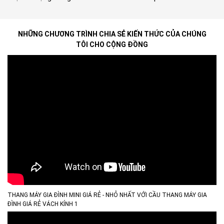
ab
NHỮNG CHƯƠNG TRÌNH CHIA SẺ KIẾN THỨC CỦA CHÚNG
TÔI CHO CỘNG ĐỒNG
THANG MÁY GIA ĐÌNH MINI GIÁ RẺ - NHỎ NHẤT VỚI CẦU THANG MÁY GIA
ĐÌNH GIÁ RẺ VÁCH KÍNH 1